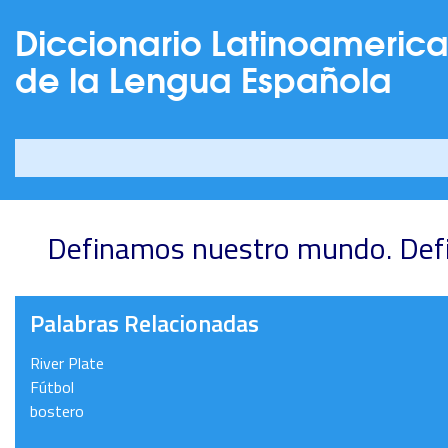
Diccionario Latinoameric
de la Lengua Española
Definamos nuestro mundo. Def
Palabras Relacionadas
River Plate
Fútbol
bostero